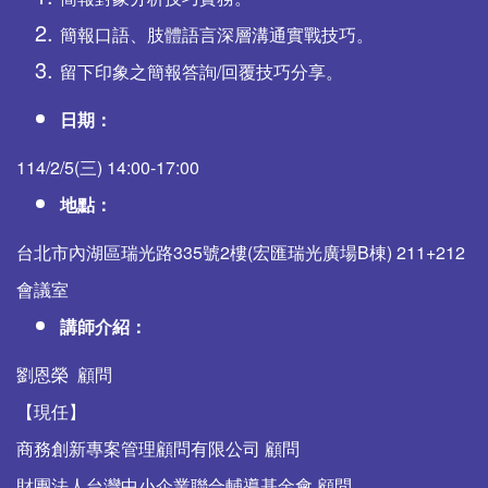
簡報口語、肢體語言深層溝通實戰技巧。
留下印象之簡報答詢/回覆技巧分享。
日期：
114/2/5(三) 14:00-17:00
地點：
台北市內湖區瑞光路335號2樓(宏匯瑞光廣場B棟) 211+212
會議室
講師介紹：
劉恩榮 顧問
【現任】
商務創新專案管理顧問有限公司 顧問
財團法人台灣中小企業聯合輔導基金會 顧問