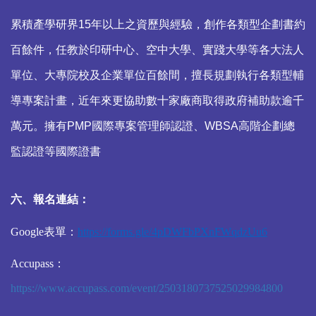
累積產學研界15年以上之資歷與經驗，創作各類型企劃書約
百餘件，任教於印研中心、空中大學、實踐大學等各大法人
單位、大專院校及企業單位百餘間，擅長規劃執行各類型輔
導專案計畫，近年來更協助數十家廠商取得政府補助款逾千
萬元。擁有PMP國際專案管理師認證、WBSA高階企劃總
監認證等國際證書
六、報名連結：
Google表單：
https://forms.gle/4pDWFbPXnFWqdzUu6
Accupass：
https://www.accupass.com/event/2503180737525029984800