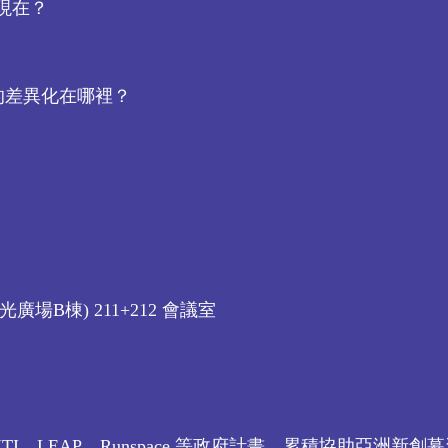
是現在？
? 你的差異化在哪裡？
場B棟) 211+212 會議室
I、LEAP、Runspace 等政府計畫，累積協助亞洲新創募