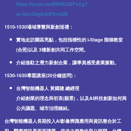
https://youtu.be/R6HKOtZFsCg?
si=QevD0gKd2PXrsQf5
1510-1530場域導覽與新創巡禮：
實地走訪園區亮點，包括指標性的 i-Stage 階梯教室
(合照)以及 3樓新創共同工作空間。
介紹進駐之潛力新創企業，讓學員感受產業脈動。
1530-1630專題講座(20分鐘提問)：
台灣智能機器人 黃國聰 總經理
介紹創業的理念與初衷(願景)，以及AI科技創新如何與
公共議題、城市治理鏈結。
台灣智能機器人長期投入AI影像辨識應用與資訊整合於工
安、醫療資訊界面等議題、提供之服務也與公部門、台積