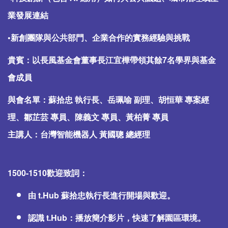
業發展連結
•新創團隊與公共部門、企業合作的實務經驗與挑戰
貴賓：以長風基金會董事長江宜樺帶領其餘7名學界與基金
會成員
與會名單：蘇拾忠 執行長、岳珮喻 副理、胡恒華 專案經
理、鄒芷芸 專員、陳義文 專員、黃柏菁 專員
主講人：台灣智能機器人 黃國聰 總經理
1500-1510歡迎致詞：
由 t.Hub 蘇拾忠執行長進行開場與歡迎。
認識 t.Hub：播放簡介影片，快速了解園區環境。