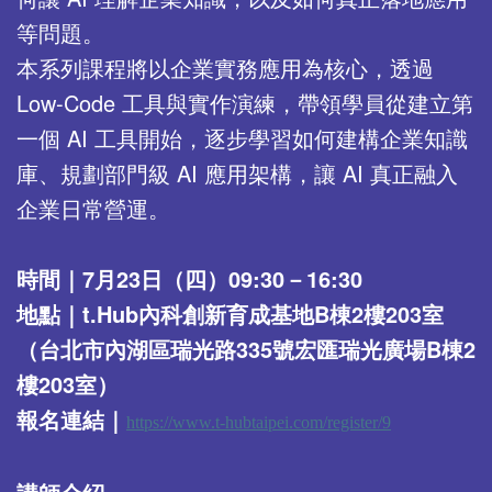
等問題。
本系列課程將以企業實務應用為核心，透過
Low-Code 工具與實作演練，帶領學員從建立第
一個 AI 工具開始，逐步學習如何建構企業知識
庫、規劃部門級 AI 應用架構，讓 AI 真正融入
企業日常營運。
時間｜
7
月
23
日（四）
09:30
－
16:30
地點｜
t.Hub
內科創新育成基地
B
棟
2
樓
203
室
（台北市內湖區瑞光路
335
號宏匯瑞光廣場
B
棟
2
樓203室）
報名連結｜
https://www.t-hubtaipei.com/register/9