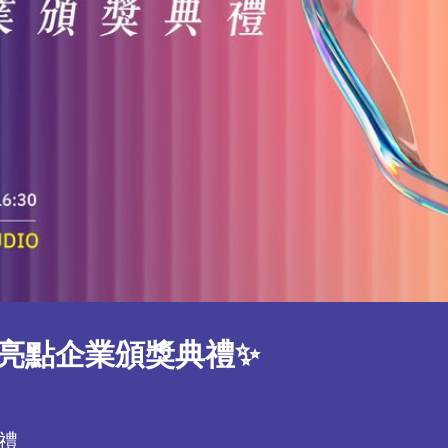
暨亮點企業頒獎典禮✨
禮