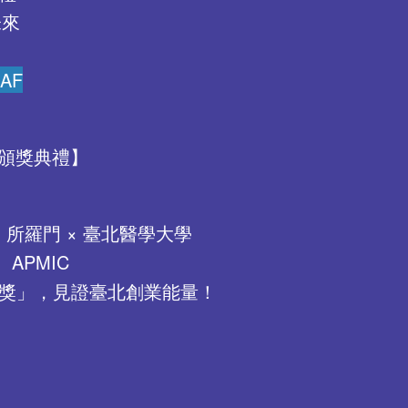
新未來
EAF
業頒獎典禮】
 所羅門 × 臺北醫學大學
APMIC
業獎」，見證臺北創業能量！