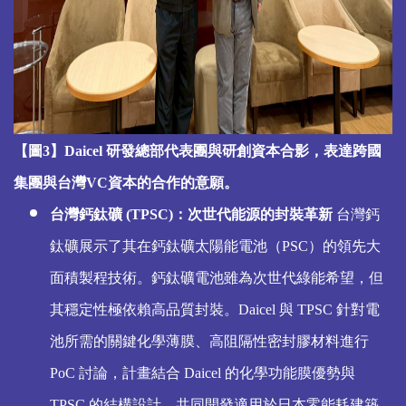
【圖3】Daicel 研發總部代表團與研創資本合影，表達跨國
集團與台灣VC資本的合作的意願。
台灣鈣鈦礦 (TPSC)：次世代能源的封裝革新
台灣鈣
鈦礦展示了其在鈣鈦礦太陽能電池（PSC）的領先大
面積製程技術。鈣鈦礦電池雖為次世代綠能希望，但
其穩定性極依賴高品質封裝。Daicel 與 TPSC 針對電
池所需的關鍵化學薄膜、高阻隔性密封膠材料進行
PoC 討論，計畫結合 Daicel 的化學功能膜優勢與
TPSC 的結構設計，共同開發適用於日本零能耗建築