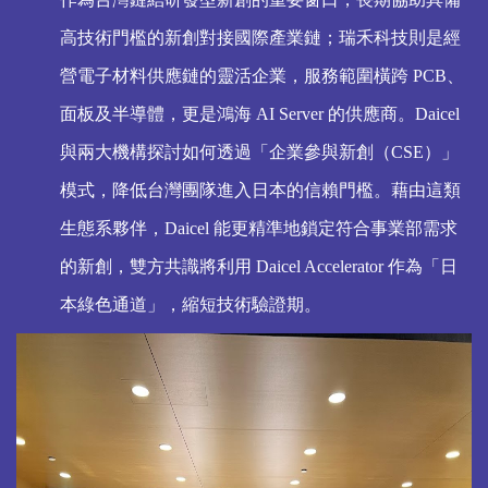
高技術門檻的新創對接國際產業鏈；瑞禾科技則是經
營電子材料供應鏈的靈活企業，服務範圍橫跨 PCB、
面板及半導體，更是鴻海 AI Server 的供應商。Daicel
與兩大機構探討如何透過「企業參與新創（CSE）」
模式，降低台灣團隊進入日本的信賴門檻。藉由這類
生態系夥伴，Daicel 能更精準地鎖定符合事業部需求
的新創，雙方共識將利用 Daicel Accelerator 作為「日
本綠色通道」，縮短技術驗證期。