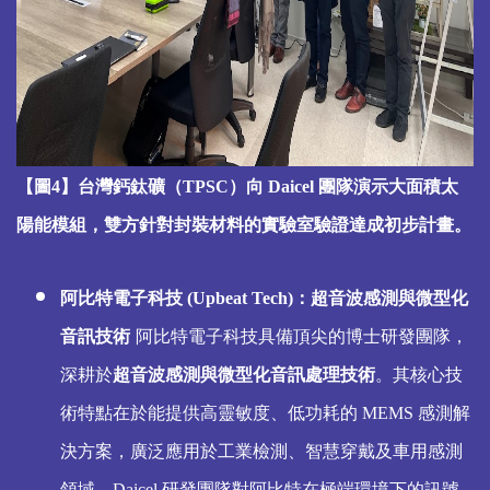
【圖4】台灣鈣鈦礦（TPSC）向 Daicel 團隊演示大面積太
陽能模組，雙方針對封裝材料的實驗室驗證達成初步計畫。
阿比特電子科技 (Upbeat Tech)：
超音波感測與微型化
音訊技術
阿比特電子科技具備頂尖的博士研發團隊，
深耕於
超音波感測與微型化音訊處理技術
。其核心技
術特點在於能提供高靈敏度、低功耗的
MEMS
感測解
決方案，廣泛應用於工業檢測、智慧穿戴及車用感測
領域。
Daicel
研發團隊對阿比特在極端環境下的訊號