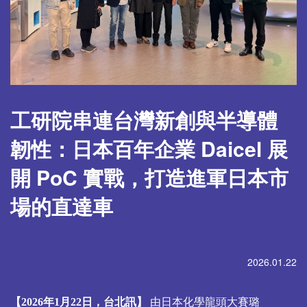
工研院串連台灣新創與半導體
韌性：日本百年企業 Daicel 展
開 PoC 實戰，打造進軍日本市
場的直達車
2026.01.22
【2026年1月22日，台北訊】
由日本化學龍頭大賽璐