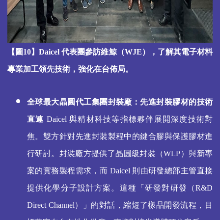
【圖10】Daicel 代表團參訪維鯨（WJE），了解其電子材料
專業加工領先技術，強化在台佈局。
全球最大晶圓代工集團封裝廠：先進封裝膠材的技術
直連
Daicel
與精材科技等指標夥伴展開深度技術對
焦。雙方針對先進封裝製程中的鍵合膠與保護膠材進
行研討。封裝廠方提供了晶圓級封裝（WLP）與新專
案的實務製程需求，而 Daicel 則由研發總部主管直接
提供化學分子設計方案。這種「研發對研發（R&D
Direct Channel）」的對話，縮短了樣品開發流程，目